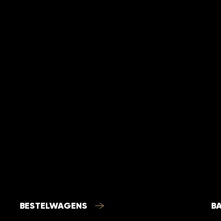
n of
Hoelang blijft
wrapping van 
aanhangwage
BESTELWAGENS
B