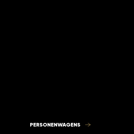
Hoelang duurt het belettere
wrappen van mijn
aanhangwagen?
?
PERSONENWAGENS