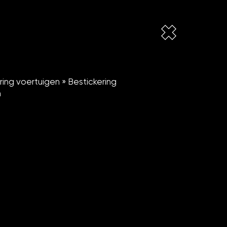
ring voertuigen
»
Bestickering
n
.