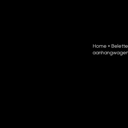
Home
»
Belette
aanhangwage