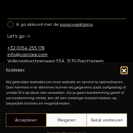
Ik ga akkoord met de
privacyverklaring
.
Let's go
+32 (0)54 255 178
info@castaar.com
Vollezeelsesteenweg 55A, 1570 Pajottegem
Koekskes
Wij gebruiken koekskes om onze website en service te optimaliseren.
Door hiermee in te stemmen kunnen wij gegevens zoals surfgedrag of
unieke ID's op deze site verwerken. Als je geen toestemming geeft of
uw toestemming intrekt, kan dit een nadelige invloed hebben op
bepaalde functies en mogelijkheden.
© 2026 Castaar.
Privacy
Koekskes
Accepteren
Weigeren
Bekijk voorkeuren
by