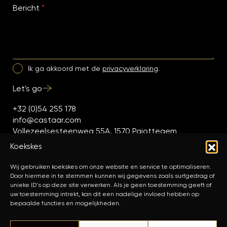
Bericht
*
Ik ga akkoord met de
privacyverklaring
.
Let's go
+32 (0)54 255 178
info@castaar.com
Vollezeelsesteenweg 55A, 1570 Pajottegem
Koekskes
Wij gebruiken koekskes om onze website en service te optimaliseren.
Door hiermee in te stemmen kunnen wij gegevens zoals surfgedrag of
unieke ID's op deze site verwerken. Als je geen toestemming geeft of
uw toestemming intrekt, kan dit een nadelige invloed hebben op
bepaalde functies en mogelijkheden.
© 2026 Castaar.
Privacy
Koekskes